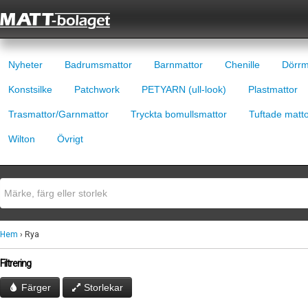
Nyheter
Badrumsmattor
Barnmattor
Chenille
Dörrm
Konstsilke
Patchwork
PETYARN (ull-look)
Plastmattor
Trasmattor/Garnmattor
Tryckta bomullsmattor
Tuftade matt
Wilton
Övrigt
Hem
› Rya
Filtrering
Färger
Storlekar