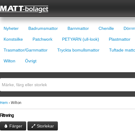
Nyheter
Badrumsmattor
Barnmattor
Chenille
Dörrm
Konstsilke
Patchwork
PETYARN (ull-look)
Plastmattor
Trasmattor/Garnmattor
Tryckta bomullsmattor
Tuftade matt
Wilton
Övrigt
Hem
› Wilton
Filtrering
Färger
Storlekar