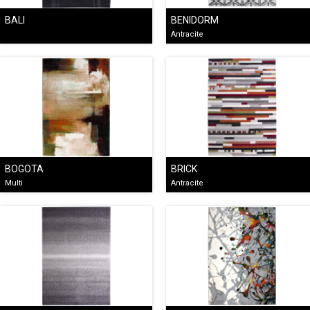
BALI
BENIDORM
Antracite
BOGOTA
BRICK
Multi
Antracite