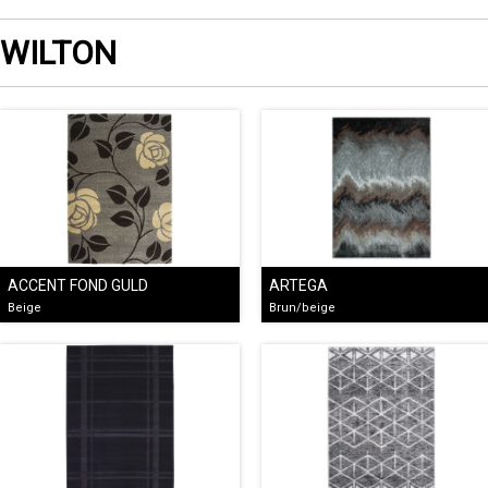
WILTON
ACCENT FOND GULD
ARTEGA
Beige
Brun/beige