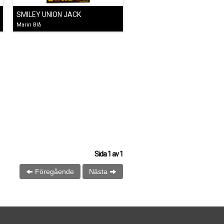
SMILEY UNION JACK
Marin Blå
Sida
1
av
1
Föregående
Nästa