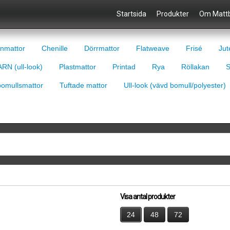
Startsida
Produkter
Om Mattb
nmattor
Chenille
Dörrmattor
Flatweave
Frisé
Jut
RN (ull-look)
Plastmattor
Printad
Rya
Röllakan
S
bomullsmattor
Tuftade mattor
Ull-look (vävd bomull/polyester)
Visa antal produkter
24
48
72