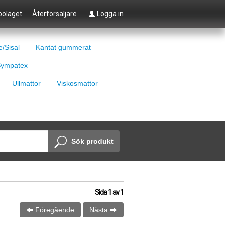
olaget
Återförsäljare
Logga in
e/Sisal
Kantat gummerat
ympatex
Ullmattor
Viskosmattor
Sök produkt
Sida
1
av
1
Föregående
Nästa