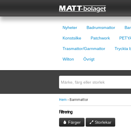
Nyheter
Badrumsmattor
Bar
Konstsilke
Patchwork
PETYA
Trasmattor/Garnmattor
Tryckta 
Wilton
Övrigt
Hem
› Barnmattor
Filtrering
Färger
Storlekar