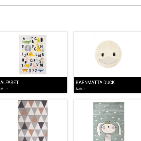
ALFABET
BARNMATTA DUCK
Multi
Natur