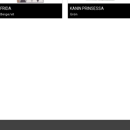
FRIDA
KANIN PRINSESSA
Beige/vit
Grön