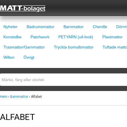
Nyheter
Badrumsmattor
Barnmattor
Chenille
Dörrm
Konstsilke
Patchwork
PETYARN (ull-look)
Plastmattor
Trasmattor/Garnmattor
Tryckta bomullsmattor
Tuftade matt
Wilton
Övrigt
Hem
›
Barnmattor
› Alfabet
ALFABET