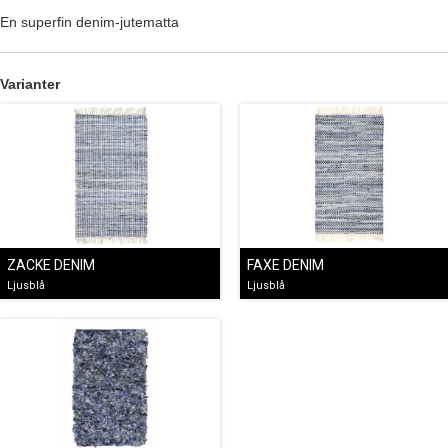
En superfin denim-jutematta
Varianter
ZACKE DENIM
FAXE DENIM
Ljusblå
Ljusblå