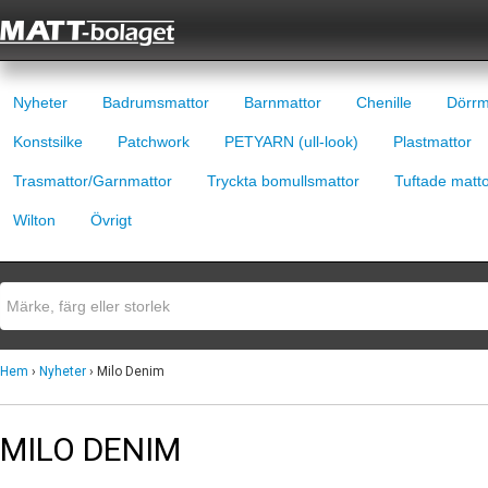
Nyheter
Badrumsmattor
Barnmattor
Chenille
Dörrm
Konstsilke
Patchwork
PETYARN (ull-look)
Plastmattor
Trasmattor/Garnmattor
Tryckta bomullsmattor
Tuftade matt
Wilton
Övrigt
Hem
›
Nyheter
› Milo Denim
MILO DENIM