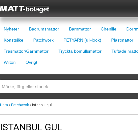
Nyheter
Badrumsmattor
Barnmattor
Chenille
Dörrm
Konstsilke
Patchwork
PETYARN (ull-look)
Plastmattor
Trasmattor/Garnmattor
Tryckta bomullsmattor
Tuftade matt
Wilton
Övrigt
Hem
›
Patchwork
› Istanbul gul
ISTANBUL GUL