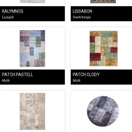
KALYMNOS
LISSABON
Ljusgrå
Svart/beige
PATCH PASTELL
PATCH CLODY
Multi
Multi