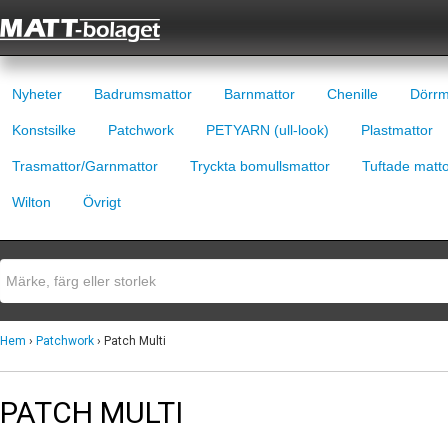
Nyheter
Badrumsmattor
Barnmattor
Chenille
Dörrm
Konstsilke
Patchwork
PETYARN (ull-look)
Plastmattor
Trasmattor/Garnmattor
Tryckta bomullsmattor
Tuftade matt
Wilton
Övrigt
Hem
›
Patchwork
› Patch Multi
PATCH MULTI