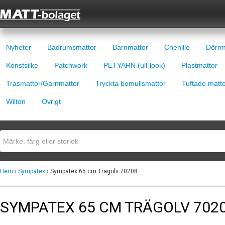
Nyheter
Badrumsmattor
Barnmattor
Chenille
Dörrm
Konstsilke
Patchwork
PETYARN (ull-look)
Plastmattor
Trasmattor/Garnmattor
Tryckta bomullsmattor
Tuftade matt
Wilton
Övrigt
Hem
›
Sympatex
› Sympatex 65 cm Trägolv 70208
SYMPATEX 65 CM TRÄGOLV 702