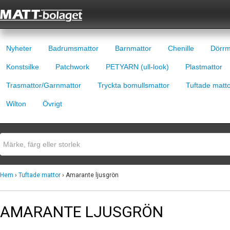
Nyheter
Badrumsmattor
Barnmattor
Chenille
Dörrm
Konstsilke
Patchwork
PETYARN (ull-look)
Plastmattor
Trasmattor/Garnmattor
Tryckta bomullsmattor
Tuftade matt
Wilton
Övrigt
Hem
›
Tuftade mattor
› Amarante ljusgrön
AMARANTE LJUSGRÖN